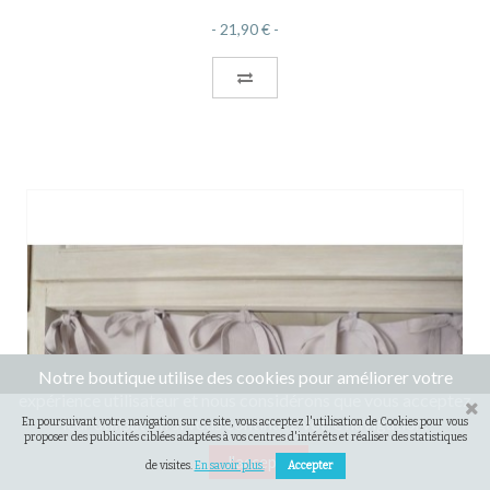
21,90 €
Notre boutique utilise des cookies pour améliorer votre
expérience utilisateur et nous considérons que vous acceptez
leur utilisation si vous continuez votre navigation.
En poursuivant votre navigation sur ce site, vous acceptez l'utilisation de Cookies pour vous
proposer des publicités ciblées adaptées à vos centres d'intérêts et réaliser des statistiques
J'accepte
de visites.
En savoir plus.
Accepter