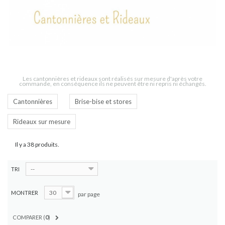
Cantonnières, brise-bise et rideaux
sur mesure
Les cantonnières et rideaux sont réalisés sur mesure d'après votre
commande, en conséquence ils ne peuvent être ni repris ni échangés.
Cantonnières
Brise-bise et stores
Rideaux sur mesure
Il y a 38 produits.
--
TRI
30
MONTRER
par page
COMPARER (
0
)