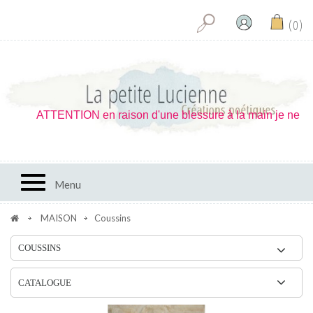
0
ON en raison d'une blessure à la main je ne peux réaliser les 
Toggle navigation
Menu
MAISON
Coussins
COUSSINS
CATALOGUE