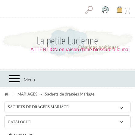
0
ATTENTION en raison d'une blessure à la main je ne peux 
Toggle navigation
Menu
MARIAGES
Sachets de dragées Mariage
SACHETS DE DRAGÉES MARIAGE
CATALOGUE
Il y a 9 produits.