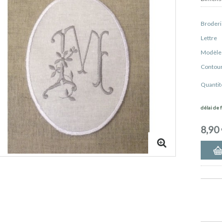
Broder
Lettre
Modèl
Contou
Quantit
délai de f
8,90