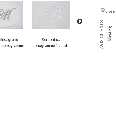
AVIS CLIENTS
hine: grand
Séraphine:
Séraphine: petit
n monogramme
monogramme à coudre
médaillon brodé