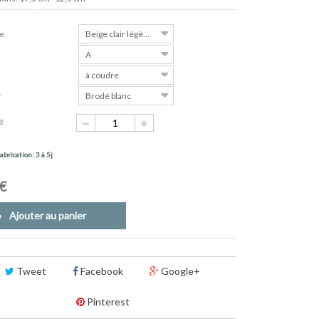
ie
Beige clair légèrement mordoré
A
e
à coudre
r
Brodé blanc
é
abrication: 3 à 5j
 €
Ajouter au panier
Tweet
Facebook
Google+
Pinterest