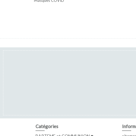
Masques COVID
Catégories
Inform
BAPTEME et COMMUNION ♥
sitema