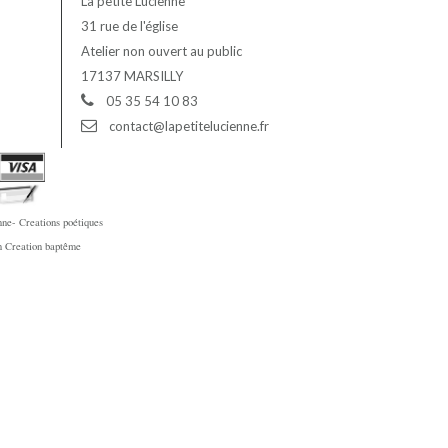
La petite Lucienne
31 rue de l'église
Atelier non ouvert au public
17137 MARSILLY
05 35 54 10 83
contact@lapetitelucienne.fr
ne- Creations poétiques
en Creation baptême