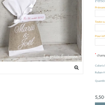
Perso
Prénom
Texte s
Pour in
*
champ
Coloris
Ruban-
Quantit
5,50