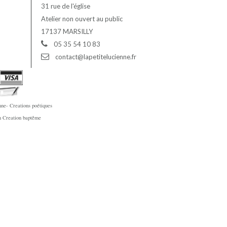
31 rue de l'église
Atelier non ouvert au public
17137 MARSILLY
05 35 54 10 83
contact@lapetitelucienne.fr
ne- Creations poétiques
en Creation baptême