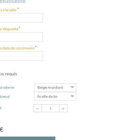
nnalisation
*
s à broder
*
ur étiquette
*
fo date de cérémonie
s requis
 broderie
Beige mordoré
Noeud
ficelle de lin
é
 €