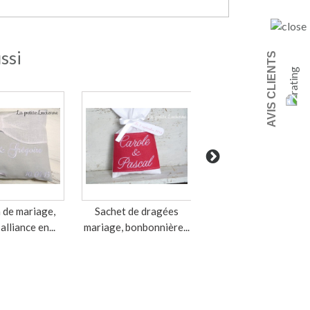
ssi
AVIS CLIENTS
 de mariage,
Sachet de dragées
Pochon de mariage
alliance en...
mariage, bonbonnière...
dragées brodés,
thème...