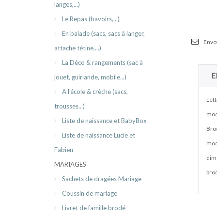
langes,...)
Le Repas (bavoirs,...)
En balade (sacs, sacs à langer,
Envoy
attache tétine,...)
La Déco & rangements (sac à
E
jouet, guirlande, mobile...)
A l'école & crèche (sacs,
Let
trousses...)
mod
Liste de naissance et BabyBox
Bro
Liste de naissance Lucie et
mod
Fabien
dim
MARIAGES
brod
Sachets de dragées Mariage
Coussin de mariage
Livret de famille brodé