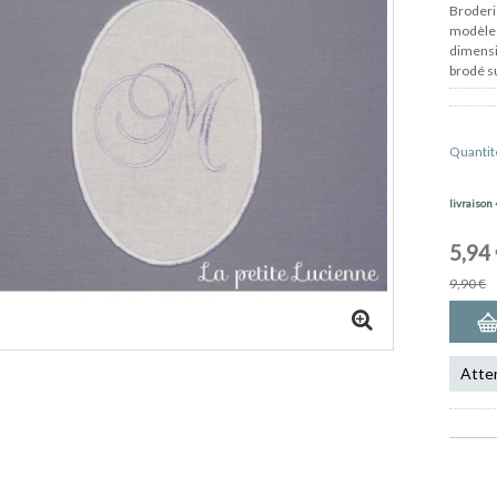
Broderi
modèle 
dimens
brodé su
Quantit
livraison
5,94
9,90 €
Atten