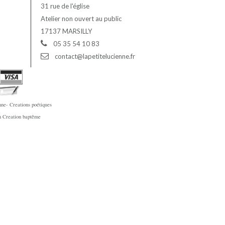
31 rue de l'église
Atelier non ouvert au public
17137 MARSILLY
05 35 54 10 83
contact@lapetitelucienne.fr
ne- Creations poétiques
en Creation baptême