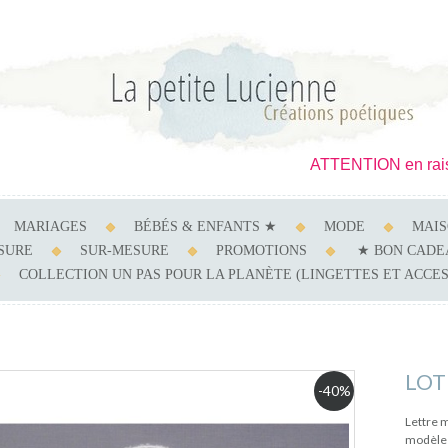
ATTENTION en raison d'u
MARIAGES
BÉBÉS & ENFANTS ★
MODE
MAI
ESURE
SUR-MESURE
PROMOTIONS
★ BON CADE
COLLECTION UN PAS POUR LA PLANÈTE (LINGETTES ET ACCE
LOT
-40%
Lettre 
modèle