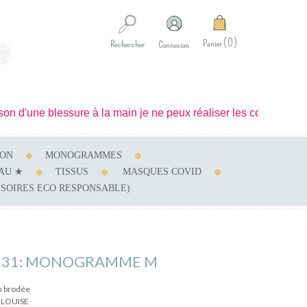
0
Panier
Rechercher
Connexion
ne blessure à la main je ne peux réaliser les confections. L'a
SON
MONOGRAMMES
AU ★
TISSUS
MASQUES COVID
SSOIRES ECO RESPONSABLE)
 31: MONOGRAMME M
m brodée
 LOUISE