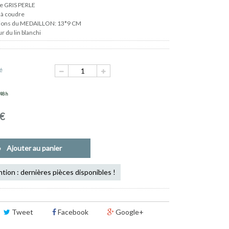
e GRIS PERLE
à coudre
ions du MEDAILLON: 13*9 CM
r du lin blanchi
é
 48h
 €
Ajouter au panier
tion : dernières pièces disponibles !
Tweet
Facebook
Google+