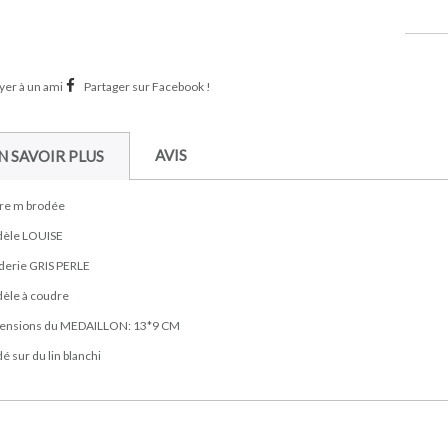
er à un ami
Partager sur Facebook !
AVIS
N SAVOIR PLUS
tre m brodée
èle LOUISE
derie GRIS PERLE
èle à coudre
ensions du MEDAILLON: 13*9 CM
é sur du lin blanchi