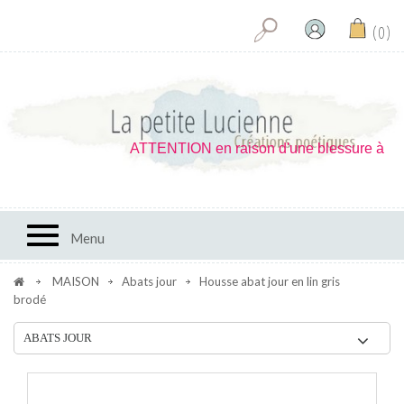
0
ATTENTION en raison d'une blessure à la main
Toggle navigation
Menu
MAISON
Abats jour
Housse abat jour en lin gris
brodé
ABATS JOUR