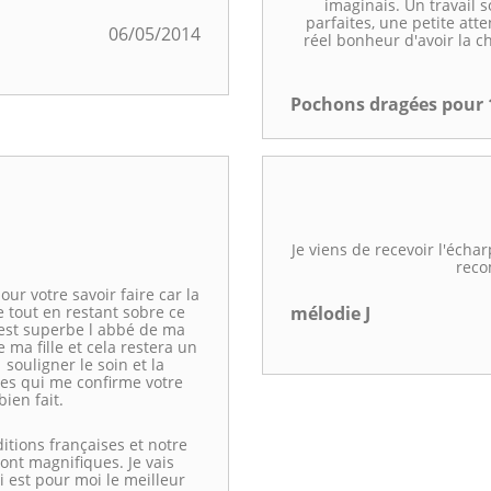
imaginais. Un travail s
parfaites, une petite atten
06/05/2014
réel bonheur d'avoir la 
Pochons dragées pour
Je viens de recevoir l'échar
reco
ur votre savoir faire car la
 tout en restant sobre ce
mélodie J
 est superbe l abbé de ma
ma fille et cela restera un
souligner le soin et la
les qui me confirme votre
bien fait.
tions françaises et notre
sont magnifiques. Je vais
est pour moi le meilleur