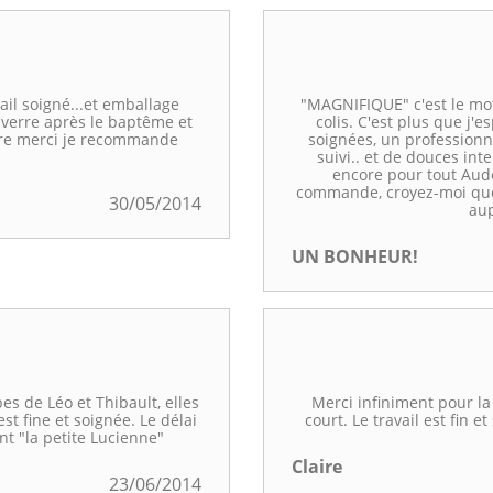
ail soigné...et emballage
"MAGNIFIQUE" c'est le mot
 verre après le baptême et
colis. C'est plus que j'e
core merci je recommande
soignées, un professionn
suivi.. et de douces in
encore pour tout Aude
commande, croyez-moi que 
30/05/2014
aup
UN BONHEUR!
es de Léo et Thibault, elles
Merci infiniment pour la
st fine et soignée. Le délai
court. Le travail est fin e
t "la petite Lucienne"
Claire
23/06/2014