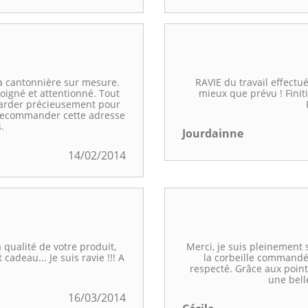
la cantonnière sur mesure.
RAVIE du travail effect
soigné et attentionné. Tout
mieux que prévu ! Finitio
 garder précieusement pour
 recommander cette adresse
.
Jourdainne
14/02/2014
ualité de votre produit,
Merci, je suis pleinement s
cadeau... Je suis ravie !!! A
la corbeille commandée
respecté. Grâce aux point
une bell
16/03/2014