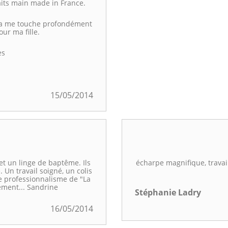
aits main made in France.
ela me touche profondément
ur ma fille.
es
15/05/2014
t un linge de baptême. Ils
écharpe magnifique, travai
 Un travail soigné, un colis
e professionnalisme de "La
ement... Sandrine
Stéphanie Ladry
16/05/2014