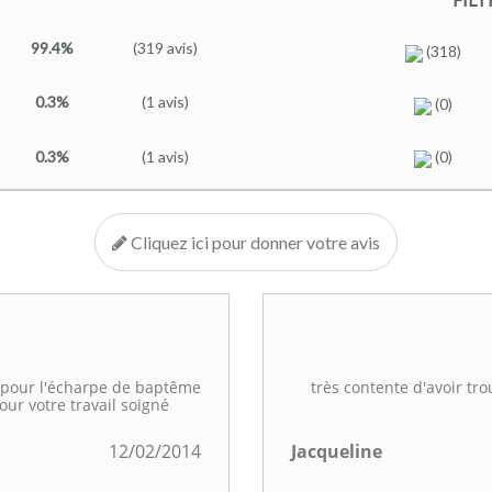
99.4%
(319 avis)
(318)
0.3%
(1 avis)
(0)
0.3%
(1 avis)
(0)
Cliquez ici pour donner votre avis
 pour l'écharpe de baptême
très contente d'avoir tro
our votre travail soigné
12/02/2014
Jacqueline