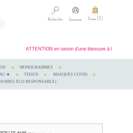
0
Panier
Rechercher
Connexion
ATTENTION en raison d'une blessure à la main je ne peux r
SON
MONOGRAMMES
AU ★
TISSUS
MASQUES COVID
SSOIRES ECO RESPONSABLE)
RER LES AVIS