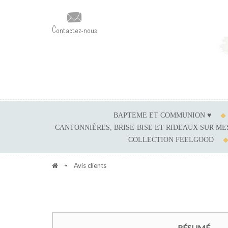
Contactez-nous
BAPTEME ET COMMUNION ♥
CANTONNIÈRES, BRISE-BISE ET RIDEAUX SUR M
COLLECTION FEELGOOD
Avis clients
RÉSUMÉ