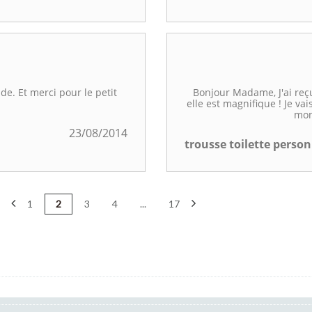
ide. Et merci pour le petit
Bonjour Madame, J'ai reç
elle est magnifique ! Je va
mon
23/08/2014
trousse toilette perso
1
2
3
4
...
17