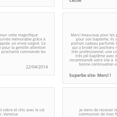
Cécile
pour cette magnifique
Merci beaucoup pour les 
journée mémorable grâce à
pour son bapteme, ils 
 rapide, un envoi soigné. Ce
pochon cadeau parfumé, to
i pour la gentille attention
qui a brodé les pochons m
une prochaine commande les
très professionnel, une c
très joli baptême avec d
recommandé votre site à b
bonne continuation e
22/04/2014
Superbe site- Merci !
 sobre et chic avec le col
Je viens de recevoir 
e. Vanessa
communion de mon fils