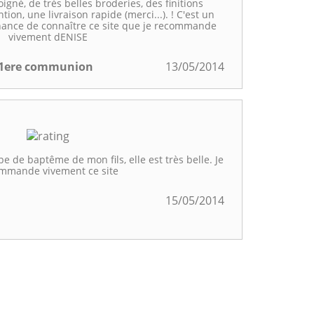
oigné, de très belles broderies, des finitions
tion, une livraison rapide (merci...). ! C'est un
chance de connaître ce site que je recommande
vivement dENISE
 1ere communion
13/05/2014
pe de baptême de mon fils, elle est très belle. Je
mmande vivement ce site
15/05/2014