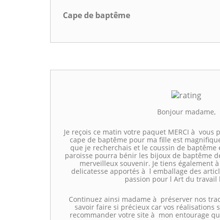
Cape de baptême
Bonjour madame,
Je reçois ce matin votre paquet MERCI à vous po
cape de baptême pour ma fille est magnifique
que je recherchais et le coussin de baptême
paroisse pourra bénir les bijoux de baptême de 
merveilleux souvenir. Je tiens également à 
delicatesse apportés à l emballage des artic
passion pour l Art du travail 
Continuez ainsi madame à préserver nos tradi
savoir faire si précieux car vos réalisations 
recommander votre site à mon entourage qui 