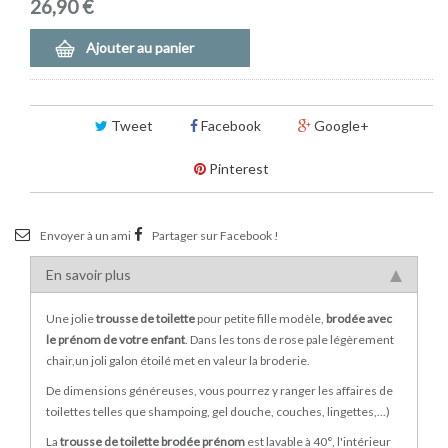
26,90 €
Ajouter au panier
Tweet
Facebook
Google+
Pinterest
Envoyer à un ami
Partager sur Facebook !
En savoir plus
Une jolie
trousse de toilette
pour petite fille modèle,
brodée avec
le prénom de votre enfant
. Dans les tons de rose pale légèrement
chair,un joli galon étoilé met en valeur la broderie.
De dimensions généreuses, vous pourrez y ranger les affaires de
toilettes telles que shampoing, gel douche, couches, lingettes,...)
La
trousse de toilette brodée prénom
est lavable à 40°, l'intérieur