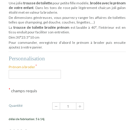
Une jolie
trousse de toilette
pour petite fille modèle,
brodée avec le prénom
de votre enfant
. Dans les tons de rose pale légèrement chair,un joli galon
étoilé met en valeur la broderie.
De dimensions généreuses, vous pourrez y ranger les affaires de toilettes
telles que shampoing, gel douche, couches, lingettes,...)
La
trousse de toilette brodée prénom
est lavable à 40°, l'intérieur est en
tissu enduit pour faciliter son entretien.
Dim:30*23.5*10 cm
Pour commander, enregistrez d'abord le prénom à broder puis ensuite
ajoutez à votre panier.
Personnalisation
*
Prénom à broder
*
champs requis
Quantité
délai de fabrication: 5 à 14j