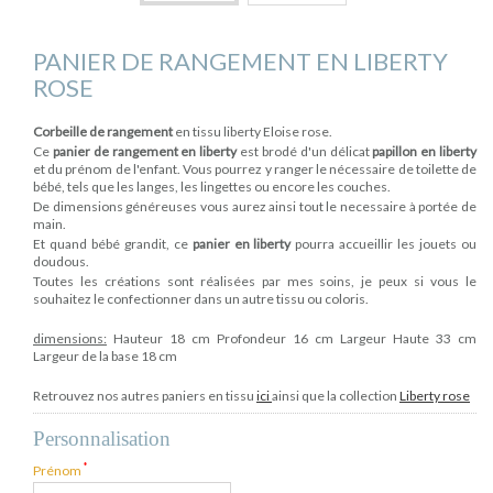
PANIER DE RANGEMENT EN LIBERTY
ROSE
Corbeille de rangement
en tissu liberty Eloise rose.
Ce
panier de rangement en liberty
est brodé d'un délicat
papillon en liberty
et du prénom de l'enfant. Vous pourrez y ranger le nécessaire de toilette de
bébé, tels que les langes, les lingettes ou encore les couches.
De dimensions généreuses vous aurez ainsi tout le necessaire à portée de
main.
Et quand bébé grandit, ce
panier en liberty
pourra accueillir les jouets ou
doudous.
Toutes les créations sont réalisées par mes soins, je peux si vous le
souhaitez le confectionner dans un autre tissu ou coloris.
dimensions:
Hauteur 18 cm Profondeur 16 cm Largeur Haute 33 cm
Largeur de la base 18 cm
Retrouvez nos autres paniers en tissu
ici
ainsi que la collection
Liberty rose
Personnalisation
*
Prénom