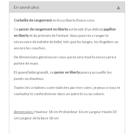
En savoir plus
Corbeille de rangement
en tissu liberty Eloise rose.
Ce
panier de rangement en liberty
est brodé d'un délicat
papillon
en liberty
et du prénom de l'enfant. Vous pourrez y ranger le
nécessaire de toilette de bébé, tels que les langes, les lingettes ou
encore les couches.
De dimensions généreuses vous aurez ainsi tout le necessaire à
portée de main.
Et quand bébé grandit, ce
panier en liberty
pourra accueillir les
jouets ou doudous.
Toutes les créations sont réalisées par mes soins, je peux si vous le
souhaitez le confectionner dans un autre tissu ou coloris.
dimensions:
Hauteur 18 cm Profondeur 16 cm Largeur Haute 33
cm Largeur de la base 18 cm