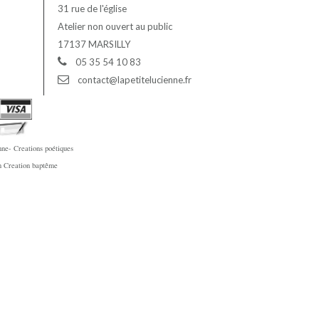
31 rue de l'église
Atelier non ouvert au public
17137 MARSILLY
05 35 54 10 83
contact@lapetitelucienne.fr
ne- Creations poétiques
en Creation baptême