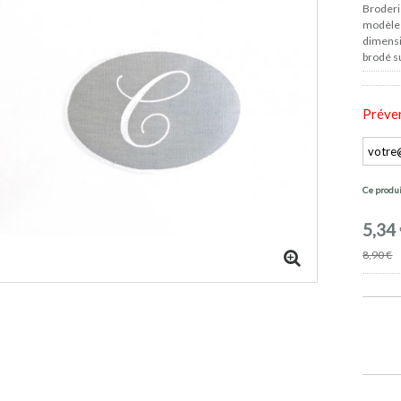
Broderi
modèle 
dimens
brodé su
Préven
Ce produi
5,34
8,90 €