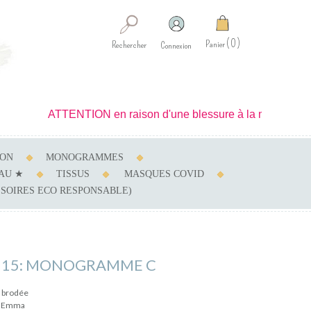
0
Panier
Rechercher
Connexion
ATTENTION en raison d'une blessure à la main je ne peux ré
SON
MONOGRAMMES
AU ★
TISSUS
MASQUES COVID
SSOIRES ECO RESPONSABLE)
 15: MONOGRAMME C
C brodée
e Emma