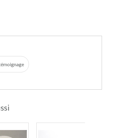
e témoignage
ssi