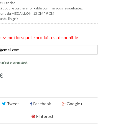
e Blanche
à coudre ou thermofixable comme vous le souhaitez
ions du MEDAILLON: 13 CM * 9 CM
r du lin gris
ez-moi lorsque le produit est disponible
t n'est plus en stock
 €
Tweet
Facebook
Google+
Pinterest