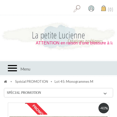
0
ATTENTION en raison d'une blessure à la main 
Toggle navigation
Menu
Spécial PROMOTION
Lot 45: Monogrammes M
SPÉCIAL PROMOTION
PROMO !
-40%