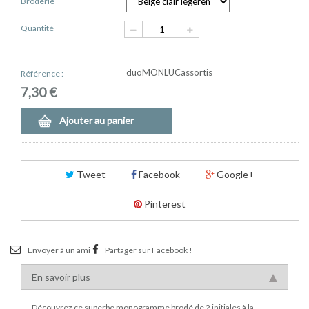
Broderie
Quantité
duoMONLUCassortis
Référence :
7,30 €
Ajouter au panier
Tweet
Facebook
Google+
Pinterest
Envoyer à un ami
Partager sur Facebook !
En savoir plus
Découvrez ce superbe monogramme brodé de 2 initiales à la