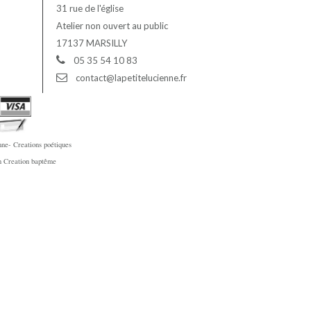
31 rue de l'église
Atelier non ouvert au public
17137 MARSILLY
05 35 54 10 83
contact@lapetitelucienne.fr
ne- Creations poétiques
en Creation baptême