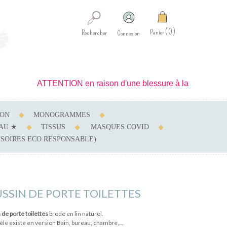
0
Panier
Rechercher
Connexion
ATTENTION en raison d'une blessure à la main je ne peux ré
SON
MONOGRAMMES
AU ★
TISSUS
MASQUES COVID
SSOIRES ECO RESPONSABLE)
SSIN DE PORTE TOILETTES
de porte toilettes
brodé en lin naturel.
le existe en version Bain, bureau, chambre,...