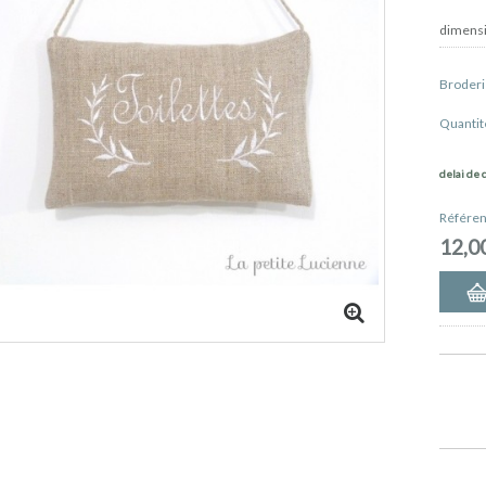
dimensi
Broder
Quantit
delai de 
Référen
12,0