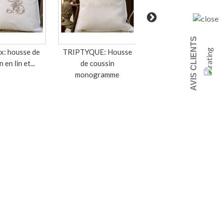
AVIS CLIENTS
: housse de
TRIPTYQUE: Housse
So Nice: coussin de
 en lin et...
de coussin
porte
monogramme