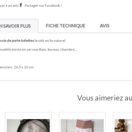
er à un ami
Partager sur Facebook !
FICHE TECHNIQUE
AVIS
N SAVOIR PLUS
sin de porte toilettes
brodé en lin naturel.
odèle existe en version Bain, bureau, chambre,...
ensions: 16,5 x 10 cm
Vous aimeriez au