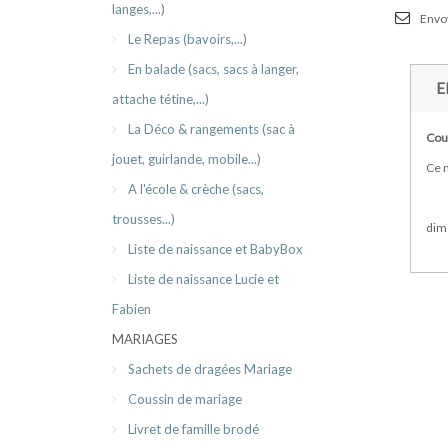
langes,...)
Envoy
Le Repas (bavoirs,...)
En balade (sacs, sacs à langer,
E
attache tétine,...)
La Déco & rangements (sac à
Cous
jouet, guirlande, mobile...)
Ce m
A l'école & crèche (sacs,
trousses...)
dim
Liste de naissance et BabyBox
Liste de naissance Lucie et
Fabien
MARIAGES
Sachets de dragées Mariage
Coussin de mariage
Livret de famille brodé