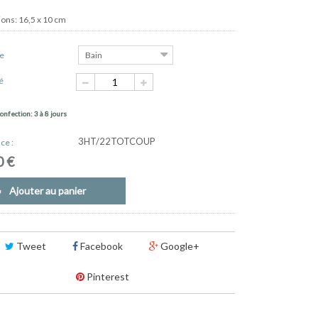
ons: 16,5 x 10 cm
ie
Bain
é
confection: 3 à 8 jours
3HT/22TOTCOUP
ce :
0 €
Ajouter au panier
Tweet
Facebook
Google+
Pinterest