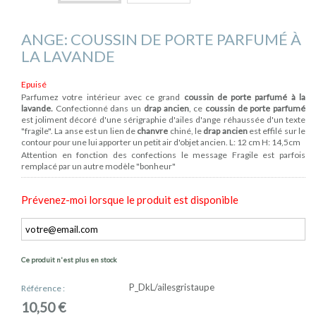
ANGE: COUSSIN DE PORTE PARFUMÉ À
LA LAVANDE
Epuisé
Parfumez votre intérieur avec ce grand
coussin de porte parfumé à la
lavande.
Confectionné dans un
drap ancien
, ce
coussin de porte parfumé
est joliment décoré d'une sérigraphie d'ailes d'ange réhaussée d'un texte
"fragile". La anse est un lien de
chanvre
chiné, le
drap ancien
est effilé sur le
contour pour une lui apporter un petit air d'objet ancien. L: 12 cm H: 14,5cm
Attention en fonction des confections le message Fragile est parfois
remplacé par un autre modèle "bonheur"
Prévenez-moi lorsque le produit est disponible
Ce produit n'est plus en stock
P_DkL/ailesgristaupe
Référence :
10,50 €