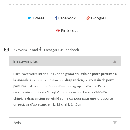
Tweet
Facebook
Google+
Pinterest
Envoyer à un ami
Partager sur Facebook !
En savoir plus
Parfumez votre intérieur avec ce grand
coussin de porte parfumé à
la lavande.
Confectionné dans un
drap ancien
, ce
coussin de porte
parfumé
est joliment décoré d'une sérigraphie d'ailes d'ange
réhaussée d'un texte "fragile". La anse est un lien de
chanvre
chiné, le
drap ancien
est effilé sur le contour pour une lui apporter
un petit air d'objet ancien. L: 12 cm H: 14,5cm
Avis