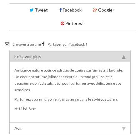
Tweet
Facebook
Google+
Pinterest
Envoyer à un ami
Partager sur Facebook !
En savoir plus
Ambiance nature pour ce joli duo de cœurs parfumés à la lavande.
Un coeur parufumé joliment décoré d'un fond papillon et le
deuxième don't distub, idéal pour parfumer avec délicatesse vos
armoires.
Parfumez votre maison en délicatesse dans le style gustavien.
H:12 l:6-8 cm
Avis