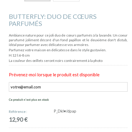
BUTTERFLY: DUO DE CŒURS
PARFUMÉS
Ambiance nature pour ce joli duo de cœurs parfumés à la lavande. Un coeur
parufumé joliment décoré d'un fond papillon et le deuxième don't distub,
idéal pour parfumer avec délicatesse vos armoires.
Parfumez votre maison en délicatesse dans le style gustavien.
H:12 l:6-8 cm
La couleur des œillets seront noirs contrairement à la photo
Prévenez-moi lorsque le produit est disponible
Ce produit n'est plus en stock
P_Dkl♥/dpap
Référence :
12,90 €