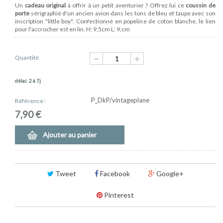
Un
cadeau original
à offrir à un petit aventurier ? Offrez lui ce
coussin de
porte
sérigraphié d'un ancien avion dans les tons de bleu et taupe avec son
inscrIption "little boy". Confectionné en popeline de coton blanche, le lien
pour l'accrocher est en lin. H: 9,5cm L: 9,cm
Quantité
délai: 2 à 7j
P_DkP/vintageplane
Référence :
7,90 €
Ajouter au panier
Tweet
Facebook
Google+
Pinterest