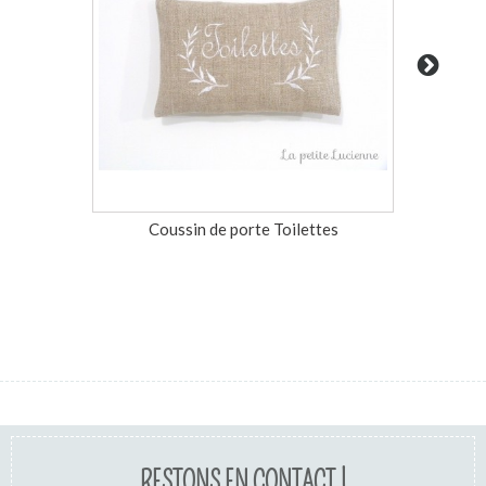
Coussin de porte Toilettes
Coussin 
RESTONS EN CONTACT !