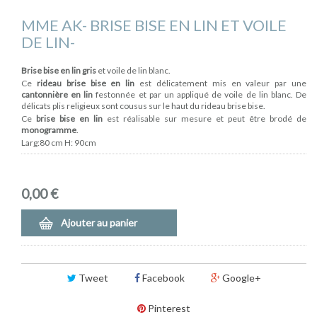
MME AK- BRISE BISE EN LIN ET VOILE
DE LIN-
Brise bise en lin gris
et voile de lin blanc.
Ce
rideau brise bise en lin
est délicatement mis en valeur par une
cantonnière en lin
festonnée et par un appliqué de voile de lin blanc. De
délicats plis religieux sont cousus sur le haut du rideau brise bise.
Ce
brise bise en lin
est réalisable sur mesure et peut être brodé de
monogramme
.
Larg:80 cm H: 90cm
0,00 €
Ajouter au panier
Tweet
Facebook
Google+
Pinterest