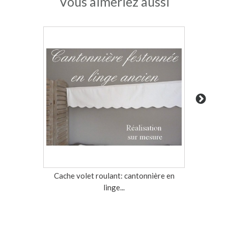
Vous aimeriez aussi
Cache volet roulant: cantonnière en
CANTONN
linge...