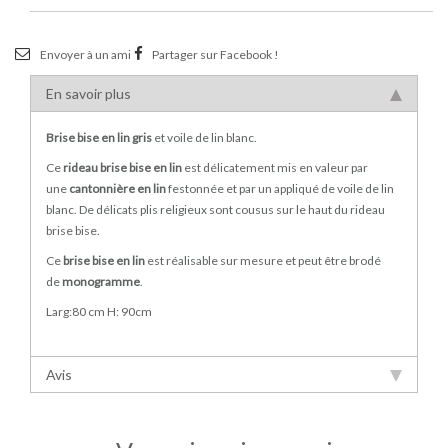
Envoyer à un ami
Partager sur Facebook !
En savoir plus
Brise bise en lin gris
et voile de lin blanc.
Ce
rideau brise bise en lin
est délicatement mis en valeur par
une
cantonnière en lin
festonnée et par un appliqué de voile de lin
blanc. De délicats plis religieux sont cousus sur le haut du rideau
brise bise.
Ce
brise bise en lin
est réalisable sur mesure et peut être brodé
de
monogramme
.
Larg:80 cm H: 90cm
Avis