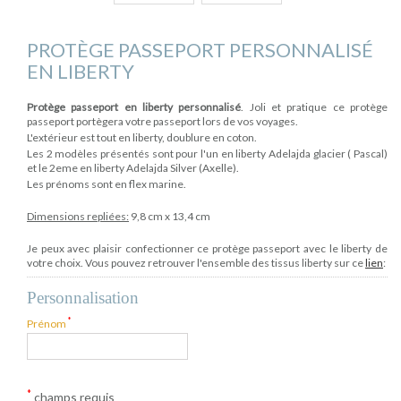
PROTÈGE PASSEPORT PERSONNALISÉ
EN LIBERTY
Protège passeport en liberty personnalisé
. Joli et pratique ce protège
passeport portègera votre passeport lors de vos voyages.
L'extérieur est tout en liberty, doublure en coton.
Les 2 modèles présentés sont pour l'un en liberty Adelajda glacier ( Pascal)
et le 2eme en liberty Adelajda Silver (Axelle).
Les prénoms sont en flex marine.
Dimensions repliées:
9,8 cm x 13,4 cm
Je peux avec plaisir confectionner ce protège passeport avec le liberty de
votre choix. Vous pouvez retrouver l'ensemble des tissus liberty sur ce
lien
:
Personnalisation
*
Prénom
*
champs requis