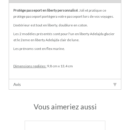
Protège passeport en liberty personnalisé
. Joli et pratique ce
protège passeport portègera votre passeport lors de vos voyages.
L'extérieur est tout en liberty, doublure en coton.
Les 2 modèles présentés sont pour l'un en liberty Adelajda glacier
et le 2eme en liberty Adelajda clair de lune.
Les prénoms sont en flex marine.
Dimensions repliées:
9,8 cm x 13,4 cm
Avis
Vous aimeriez aussi