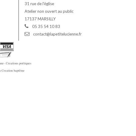
31 rue de l'église
Atelier non ouvert au public
17137 MARSILLY
05 35 54 10 83
contact@lapetitelucienne.fr
ne- Creations poétiques
en Creation baptême