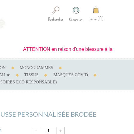
0
Panier
Rechercher
Connexion
ATTENTION en raison d'une blessure à la main je ne peux r
SON
MONOGRAMMES
AU ★
TISSUS
MASQUES COVID
SSOIRES ECO RESPONSABLE)
USSE PERSONNALISÉE BRODÉE
é