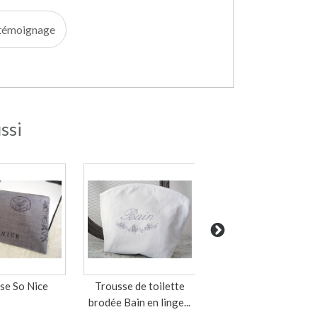
e témoignage
ssi
se So Nice
Trousse de toilette
Sac à langer
brodée Bain en linge...
personnalisé brodé gr