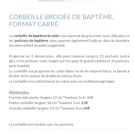
CORBEILLE BRODÉE DE BAPTÊME,
FORMAT CARRÉ
La
corbeille de baptême brodée
vous permet de présenter avec délicatesse
les
pochons de baptême
. Vous pouvez également l'utiliser dans la chambre
de votre enfant en petit rangement.
Proposée en 3 dimensions, elle peut contenir jusqu'à 21 pochons (voire
plus si les pochons sont rangés serrés) pour le grand modèle et 10 pochons
pour la petite
La corbeille est proposée en coton blanc ou en lin naturel foncé, la bande à
broder et la couleur de broderie sont au choix.
La corbeille est confectionné en coton avec un molletonnage léger
Dimensions:
Format vide poche: largeur 17 cm * hauteur 5cm 20€
Petite corbeille: largeur 18 cm * hauteur 7cm
21€
Grande corbeille: largeur 23 cm * hauteur 9cm
26€
La corbeille est vendue sans les pochons