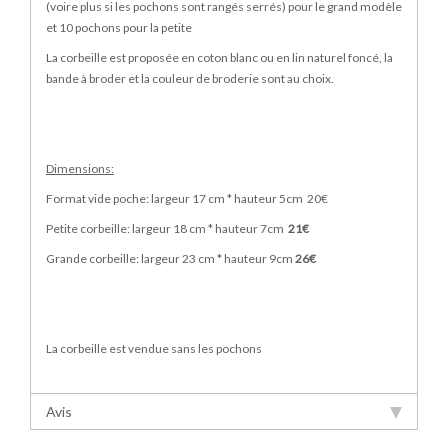
(voire plus si les pochons sont rangés serrés) pour le grand modèle
et 10 pochons pour la petite
La corbeille est proposée en coton blanc ou en lin naturel foncé, la
bande à broder et la couleur de broderie sont au choix.
Dimensions:
Format vide poche: largeur 17 cm * hauteur 5cm 20€
Petite corbeille: largeur 18 cm * hauteur 7cm
21€
Grande corbeille: largeur 23 cm * hauteur 9cm
26€
La corbeille est vendue sans les pochons
Avis