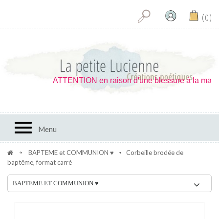
0
ATTENTION en raison d'une blessure à la main je ne
Toggle navigation
Menu
BAPTEME et COMMUNION ♥
Corbeille brodée de
baptême, format carré
BAPTEME ET COMMUNION ♥