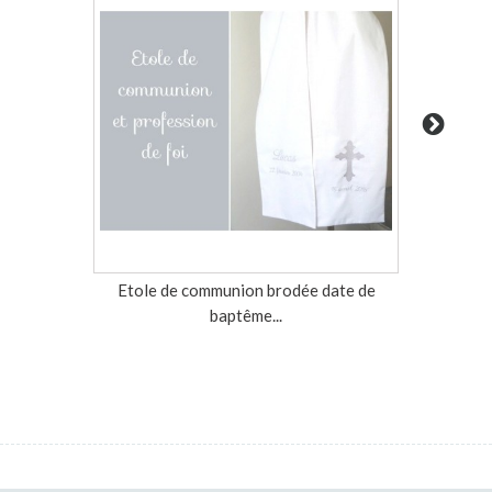
Etole de communion brodée date de
Echarpe 
baptême...