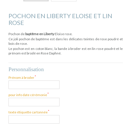
POCHON EN LIBERTY ELOISE ET LIN
ROSE
Pochon de
baptême en Liberty
Eloise rose.
Ce joli pochon de baptême est dans les délicates teintes de rose poudré et
bois de rose.
Le pochon est en coton blanc, la bande à broder est en lin rose poudré et le
prénom est brodé en Rose Daphné.
Personnalisation
*
Prénom à broder
*
pour info date cérémonie
*
texte étiquette cartonnée