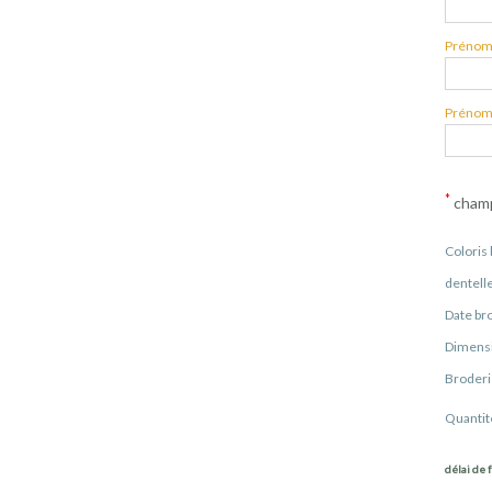
Prénom 
Prénom 
*
champ
Coloris
dentel
Date b
Dimens
Broderi
Quantit
délai de f