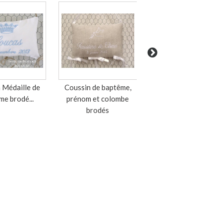
 Médaille de
Coussin de baptême,
Corbeille brodée de
me brodé...
prénom et colombe
baptême, format carr
brodés