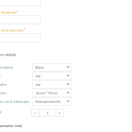
*
du parrain
*
de la marraine
s requis
 broderie
Blanc
le
oui
rodée
oui
ions
16 cm * 70 cm
es sur le 2ème pan
Mon parrain+Ma marraine
é
abrication: 4 à 8j