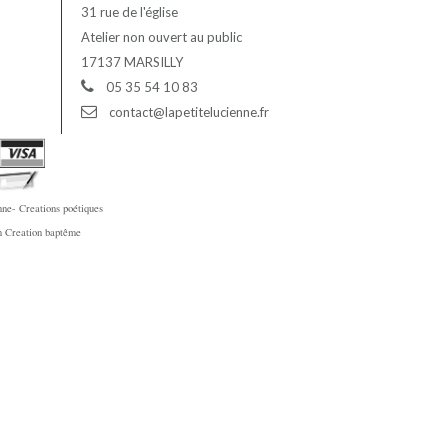
31 rue de l'église
Atelier non ouvert au public
17137 MARSILLY
05 35 54 10 83
contact@lapetitelucienne.fr
ne- Creations poétiques
en Creation baptême