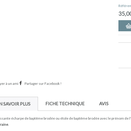
Référen
35,0
er à un ami
Partager sur Facebook !
FICHE TECHNIQUE
AVIS
N SAVOIR PLUS
ssante écharpe de baptême brodée ou étole de baptême brodée avec le prénom de l'e
raine
.