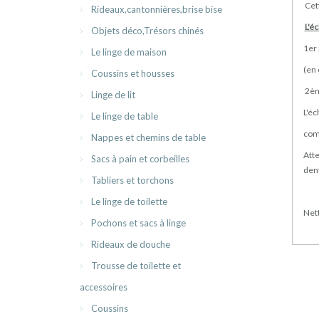
Cet
Rideaux,cantonnières,brise bise
L'é
Objets déco,Trésors chinés
1er
Le linge de maison
(en 
Coussins et housses
2ème
Linge de lit
L'éc
Le linge de table
com
Nappes et chemins de table
Atte
Sacs à pain et corbeilles
dent
Tabliers et torchons
Le linge de toilette
Net
Pochons et sacs à linge
Rideaux de douche
Trousse de toilette et
accessoires
Coussins