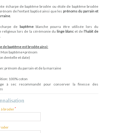
nte écharpe de baptême brodée ou étole de baptême brodée
prénom de l'enfant baptisé ainsi que les
prénoms du parrain et
arraine
.
écharpe de
baptême
blanche pourra être utilisée lors du
 religieux lors de la cérémonie du
linge blanc
et de
l'habit de
e
.
pe de baptême est brodée ainsi:
n: Mon baptême+prénom
on dentelle et date)
n: prénom du parrain et de la marraine
tion: 100% coton
age à sec recommandé pour conserver la finesse des
es
nnalisation
*
 à broder
broder