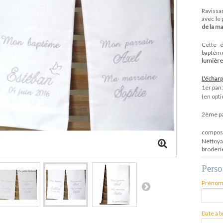
Ravissa
avec le 
de la m
Cette 
baptême
lumièr
L'échar
1er pa
(en opti
2ème pa
composi
Nettoy
broderi
Perso
Prénom
Date à 