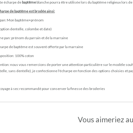
te écharpe de
baptême
blanche pourra être utilisée lors du baptême religieux lors d
charpe de baptême est brodée ainsi:
 pan: Mon baptême+prénom
option dentelle, colombe et date)
 pan: prénom du parrain et de la marraine
harpe de baptême est souvent offerte par la marraine
position: 100% coton
ntion: nous vous remercions de porter une attention particulière sur le modèle souha
elle, sans dentelle), je confectionne l'écharpe en fonction des options choisies et
toyage à sec recommandé pour conserver la finesse des broderies
Vous aimeriez au