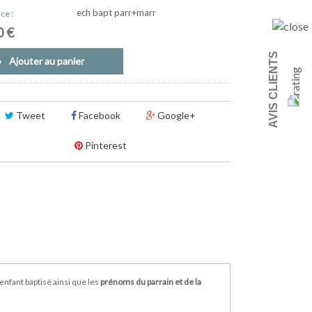
ech bapt parr+marr
ce :
0 €
AVIS CLIENTS
Ajouter au panier
Tweet
Facebook
Google+
Pinterest
nfant baptisé ainsi que les
prénoms du parrain et de la